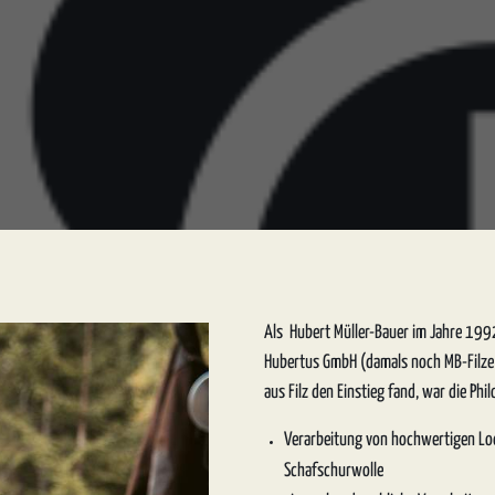
Folge uns!
Kontakt
Facebook
hubertusloden GmbH
Brienner Str. 55
nd
YouTube
80333 München
€ (DE)
Instagram
Deutschland
Als Hubert Müller-Bauer im Jahre 1992
kontakt@hubertusl
Hubertus GmbH (damals noch MB-Filze 
+49 3771 31 98 4
aus Filz den Einstieg fand, war die Ph
Verarbeitung von hochwertigen Lod
Schafschurwolle