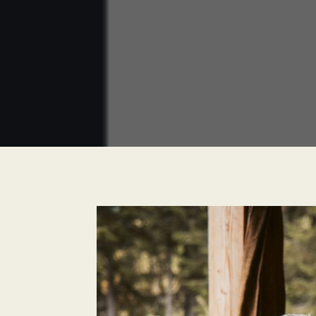
Informationen
Service
Über uns
Nachhaltige Produkte
Lodenfarben
Umweltfreundlicher Versa
Filzfarben
Versandkostenfrei ab 200 
Filz- und Lodenpflege
Sichere Bezahlung
Persönlicher Kontakt
Rechtliches
AGB
Impressum
Datenschutz