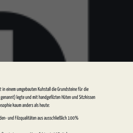
Wir akzeptieren
 in einem umgebauten Kuhstall die Grundsteine für die
oden.com
genannt) legte und mit handgefilzten Hüten und Sitzkissen
8
ilosophie kaum anders als heute:
en- und Filzqualitäten aus ausschließlich 100%