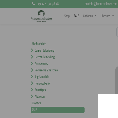
+49 3771 31 98 48
kontakt@hubertusloden.com
Shop
SALE
Aktionen
Über uns
Alle Produkte
Damen Bekleidung
Herren Bekleidung
Accessoires
Rucksäcke & Taschen
Jagdzubehör
Hundezubehör
Sonstiges
Aktionen
HEKA
DDoptics
SALE