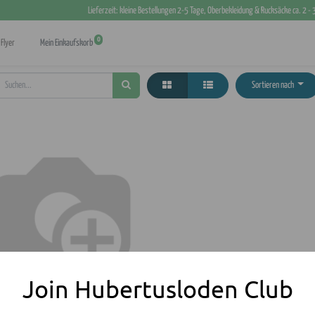
Lieferzeit: kleine Bestellungen 2-5 Tage, Oberbekleidung & Rucksäcke ca. 2 -
0
Flyer
Mein Einkaufskorb
Sortieren nach
 Pirschrucksack aus Segeltuch "PRS1"
Join Hubertusloden Club
495,00
€
396,00
€