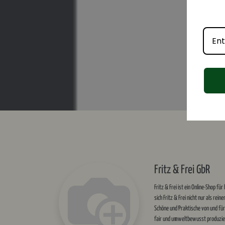
Informationen
Service
Über uns
Nachhaltige Produkte
Lodenfarben
Umweltfreundlicher Versa
Filzfarben
Versandkostenfrei ab 200 
Filz- und Lodenpflege
Sichere Bezahlung
Fritz & Frei GbR
Persönlicher Kontakt
Rechtliches
Fritz & Frei ist ein Online-Shop f
sich Fritz & Frei nicht nur als rein
AGB
Schöne und Praktische von und fü
Impressum
fair und umweltbewusst produzie