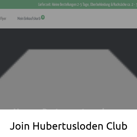
Lieferzeit: kleine Bestellungen 2-5 Tage, Oberbekleidung & Rucksäcke ca. 2 -
0
Flyer
Mein Einkaufskorb
Unsere Partnerunternehmen
Join Hubertusloden Club