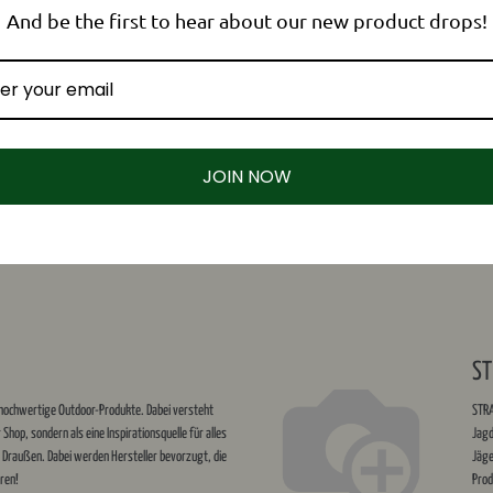
And be the first to hear about our new product drops!
JOIN NOW
Folge uns!
Kontakt
Facebook
hubertusloden GmbH
Brienner Str. 55
nd
YouTube
80333 München
€ (DE)
Instagram
Deutschland
kontakt@hubertusl
ST
+49 3771 31 98 4
ür hochwertige Outdoor-Produkte. Dabei versteht
STRA
er Shop, sondern als eine Inspirationsquelle für alles
Jagd
r Draußen. Dabei werden Hersteller bevorzugt, die
Jäge
ren!
Prod