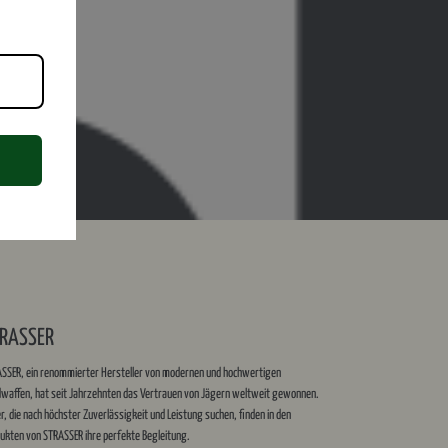
Wir akzeptieren
oden.com
RASSER
8
SSER, ein renommierter Hersteller von modernen und hochwertigen
waffen, hat seit Jahrzehnten das Vertrauen von Jägern weltweit gewonnen.
r, die nach höchster Zuverlässigkeit und Leistung suchen, finden in den
ukten von STRASSER ihre perfekte Begleitung.