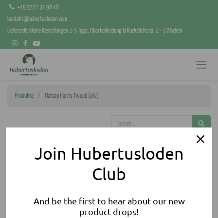
+49 3771 31 98 48
kontakt@hubertusloden.com
Lieferzeit: kleine Bestellungen 2-5 Tage, Oberbekleidung & Rucksäcke ca. 2 - 3 Wochen
Produkte
Flatcap Harris Tweed (oliv)
Join Hubertusloden
Club
And be the first to hear about our new
product drops!