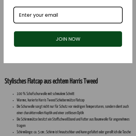
JOIN NOW
Stylisches Flatcap aus echtem Harris Tweed
100 % Schafschurwolle mit schmalem Schnitt
Warme, karierte Harris Tweed Schiebermütze Flatcap
Die Schurwolle sorgt nicht nur für Schutz vor niedrigen Temperaturen, sondern dient auch
einer charaktervollen Haptik und einer zeitlosen Optik
Die Schirmmütze besitzt ein Stoffschweißband und Futter aus Baumwolle für angenehmes
tragen
Schirmlänge: ca. 5 cm ; Schirm ist knautschbar und kann gefaltet oder gerollt ich die Tasche