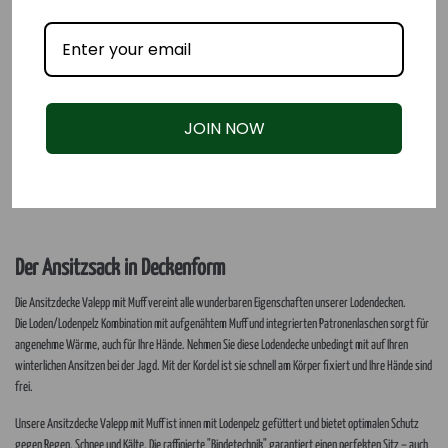
JOIN NOW
Der Ansitzsack in Deckenform
Die Ansitzdecke Valepp mit Muff vereint alle wunderbaren Eigenschaften unserer Lodendecken.
Die Loden/Lodenpelz Kombination mit aufgenähtem Muff und integrierten Patronenlaschen sorgt für
angenehme Wärme, auch für Ihre Hände. Nehmen Sie diese Lodendecke unbedingt mit auf Ihren
winterlichen Ansitzen bei der Jagd. Mit der Kordel ist sie schnell am Körper fixiert und Ihre Hände sind
frei.
Unsere Ansitzdecke Valepp mit Muff ist innen mit Lodenpelz gefüttert und bietet optimalen Schutz
gegen Regen, Schnee und Kälte. Die raffinierte "Bindetechnik" garantiert einen perfekten Sitz – auch