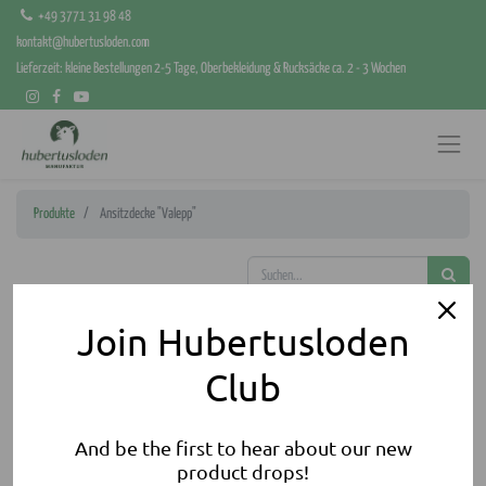
+49 3771 31 98 48
kontakt@hubertusloden.com
Lieferzeit: kleine Bestellungen 2-5 Tage, Oberbekleidung & Rucksäcke ca. 2 - 3 Wochen
Produkte
Ansitzdecke "Valepp"
Join Hubertusloden
Club
And be the first to hear about our new
product drops!