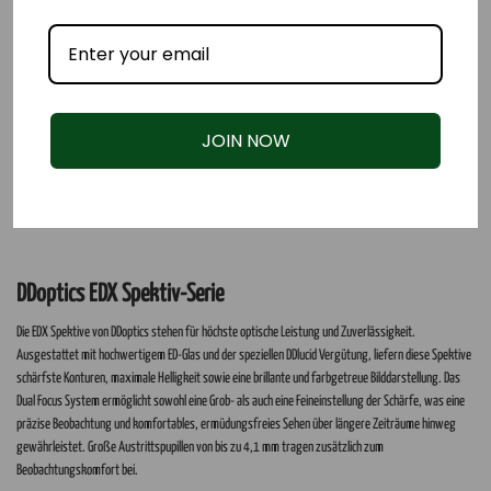
JOIN NOW
DDoptics EDX Spektiv-Serie
Die EDX Spektive von DDoptics stehen für höchste optische Leistung und Zuverlässigkeit.
Ausgestattet mit hochwertigem ED-Glas und der speziellen DDlucid Vergütung, liefern diese Spektive
schärfste Konturen, maximale Helligkeit sowie eine brillante und farbgetreue Bilddarstellung. Das
Dual Focus System ermöglicht sowohl eine Grob- als auch eine Feineinstellung der Schärfe, was eine
präzise Beobachtung und komfortables, ermüdungsfreies Sehen über längere Zeiträume hinweg
gewährleistet. Große Austrittspupillen von bis zu 4,1 mm tragen zusätzlich zum
Beobachtungskomfort bei.