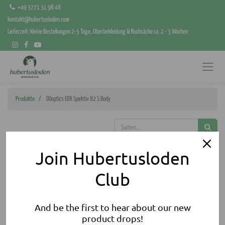
+49 3771 31 98 48
kontakt@hubertusloden.com
Lieferzeit: kleine Bestellungen 2-5 Tage, Oberbekleidung & Rucksäcke ca. 2 - 3 Wochen
Produkte
DDoptics EDX Spektiv 82 S Body
Join Hubertusloden
Club
And be the first to hear about our new
product drops!