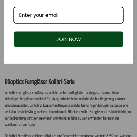
JOIN NOW
DDoptics Ferngläser Kolibri-Serie
Die Kolibri-Ferngläser von DDoptics sind die perfekten Begleiter für die ganze Familie. Diese
vielseitigen Ferngläser sind ideal für Jäger, Naturliebhaber und alle, die ihre Umgebung genauer
erkunden möchten. Dank ihrer kompakten Bauweise und der hervorragenden Optik bieten sie eine
beeindruckende Leistung in einem kleinen Format. Mit einem Kolibri-Fernglas wird es kinderleicht, von
der Beobachtung winziger Insekten in unmittelbarer Nähe zu weit entfernten Tieren an der
Waldkante zu wechseln.
Die Kolibri-Ferngläser zeichnen sich durch eine Gesamtlichttransmission von über 87% aus, was eine