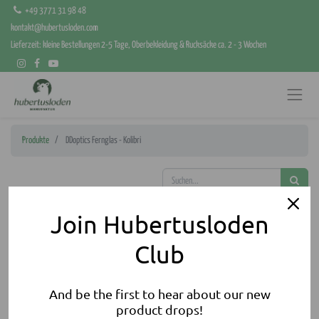
+49 3771 31 98 48
kontakt@hubertusloden.com
Lieferzeit: kleine Bestellungen 2-5 Tage, Oberbekleidung & Rucksäcke ca. 2 - 3 Wochen
Produkte
DDoptics Fernglas - Kolibri
Join Hubertusloden
Club
And be the first to hear about our new
product drops!