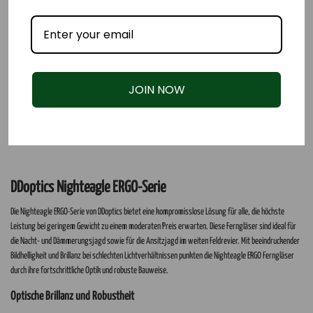
JOIN NOW
DDoptics Nighteagle ERGO-Serie
Die Nighteagle ERGO-Serie von DDoptics bietet eine kompromisslose Lösung für alle, die höchste
Leistung bei geringem Gewicht zu einem moderaten Preis erwarten. Diese Ferngläser sind ideal für
die Nacht- und Dämmerungsjagd sowie für die Ansitzjagd im weiten Feldrevier. Mit beeindruckender
Bildhelligkeit und Brillanz bei schlechten Lichtverhältnissen punkten die Nighteagle ERGO Ferngläser
durch ihre fortschrittliche Optik und robuste Bauweise.
Optische Brillanz und Robustheit