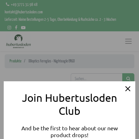
+49 3771 31 98 48
kontakt@hubertusloden.com
Lieferzeit: kleine Bestellungen 2-5 Tage, Oberbekleidung & Rucksäcke ca. 2 - 3 Wochen
Produkte
DDoptics Fernglas - Nighteagle ERGO
Join Hubertusloden
Club
And be the first to hear about our new
product drops!