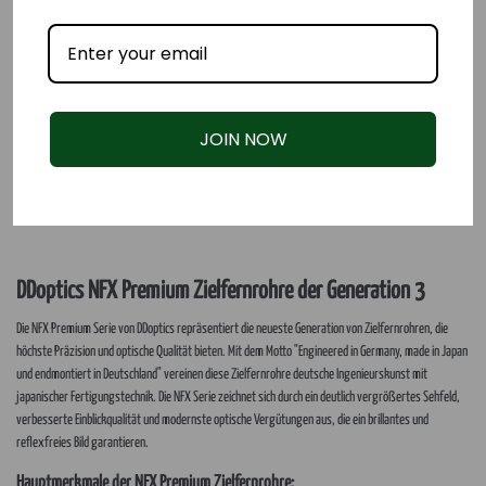
JOIN NOW
DDoptics NFX Premium Zielfernrohre der Generation 3
Die NFX Premium Serie von DDoptics repräsentiert die neueste Generation von Zielfernrohren, die
höchste Präzision und optische Qualität bieten. Mit dem Motto "Engineered in Germany, made in Japan
und endmontiert in Deutschland" vereinen diese Zielfernrohre deutsche Ingenieurskunst mit
japanischer Fertigungstechnik. Die NFX Serie zeichnet sich durch ein deutlich vergrößertes Sehfeld,
verbesserte Einblickqualität und modernste optische Vergütungen aus, die ein brillantes und
reflexfreies Bild garantieren.
Hauptmerkmale der NFX Premium Zielfernrohre: