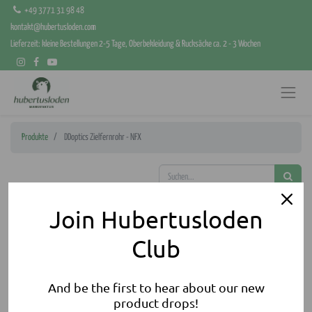
+49 3771 31 98 48
kontakt@hubertusloden.com
Lieferzeit: kleine Bestellungen 2-5 Tage, Oberbekleidung & Rucksäcke ca. 2 - 3 Wochen
Produkte
DDoptics Zielfernrohr - NFX
Join Hubertusloden
Club
And be the first to hear about our new
product drops!