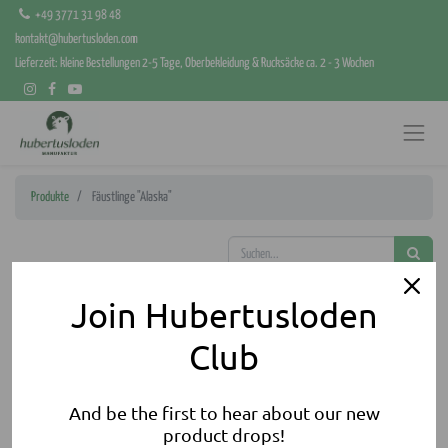
+49 3771 31 98 48
kontakt@hubertusloden.com
Lieferzeit: kleine Bestellungen 2-5 Tage, Oberbekleidung & Rucksäcke ca. 2 - 3 Wochen
Produkte
Fäustlinge "Alaska"
Join Hubertusloden
Club
And be the first to hear about our new
product drops!