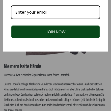
JOIN NOW
Nie mehr kalte Hände
Material: Außen rustikaler Superiorloden, innen feines Lammfell.
Unsere Lodenfäustlinge Alaska sind wunderbar weich und unerreichbar warm. Auch die tiefsten
Minusgrade können Ihnen mit diesem Handschuh nichts mehr anhaben. Eine praktische Kordel zum
Umhängen bzw. Durchziehen bei den Ärmeln ermöglicht den leichten Transport, vor allem wenn Sie
die Handschuhe einmal schnell ausziehen müssen und nicht ablegen können (z.B. bei der Drückjagd).
Durch eine Ruck mit den Händen kann man beide Handschuhe schnell abstreifen und diese bleiben an
der Kordel hängen.