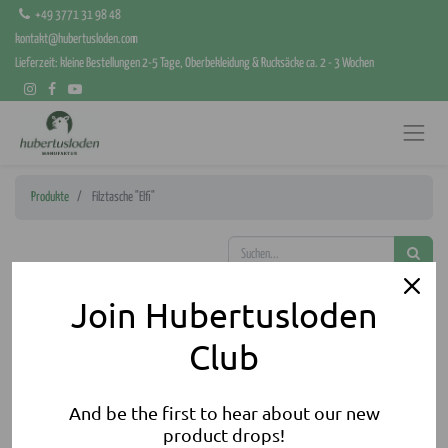
+49 3771 31 98 48
kontakt@hubertusloden.com
Lieferzeit: kleine Bestellungen 2-5 Tage, Oberbekleidung & Rucksäcke ca. 2 - 3 Wochen
Produkte
Filztasche "Elfi"
Join Hubertusloden
Club
And be the first to hear about our new
product drops!