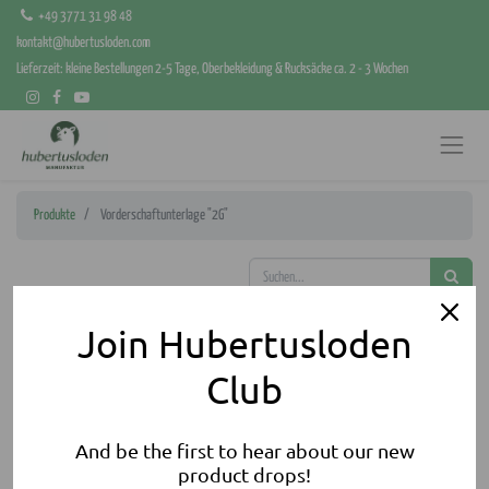
+49 3771 31 98 48
kontakt@hubertusloden.com
Lieferzeit: kleine Bestellungen 2-5 Tage, Oberbekleidung & Rucksäcke ca. 2 - 3 Wochen
Produkte
Vorderschaftunterlage "2G"
Join Hubertusloden
Club
And be the first to hear about our new
product drops!