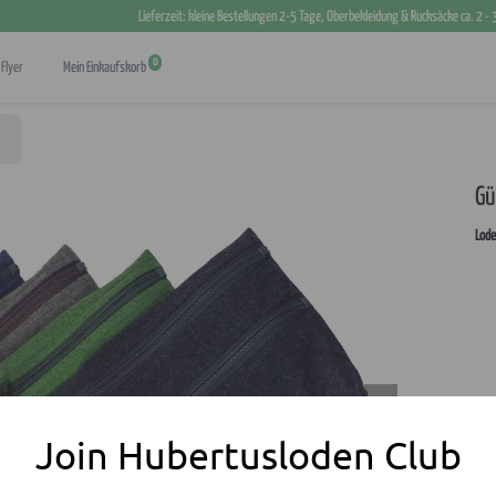
Lieferzeit: kleine Bestellungen 2-5 Tage, Oberbekleidung & Rucksäcke ca. 2 -
0
Flyer
Mein Einkaufskorb
Gü
Lode
Join Hubertusloden Club