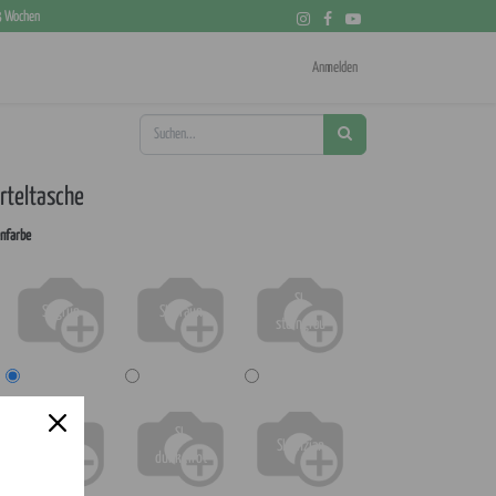
 3 Wochen
Anmelden
rteltasche
nfarbe
SL
SL grün
SL braun
steingrau
SL
TL rabe
SL enzian
dunkelrot