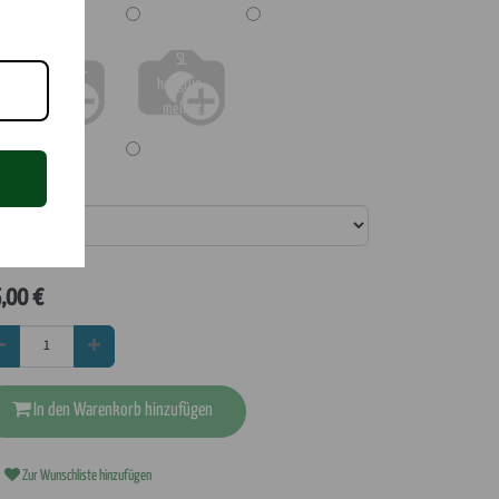
SL
SL hellrot-
hellgrün-
meliert
meliert
ickte Initialen
Wir akzeptieren
,00
€
oden.com
8
In den Warenkorb hinzufügen
Zur Wunschliste hinzufügen