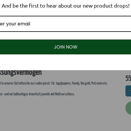
And be the first to hear about our new product drops!
JOIN NOW
Best
Folge uns!
Kontakt
Facebook
hubertusloden GmbH
Fassungsvermögen
Brienner Str. 55
nd
YouTube
55
80333 München
 in unserer Gürteltasche aus Loden parat: für Jagdpapiere, Handy, Bargeld, Patronen etc.
€ (DE)
Instagram
Deutschland
nz- und ein halbseitiges Innenfach jeweils mit Reißverschluss.
kontakt@hubertusl
+49 3771 31 98 4