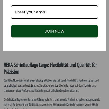
JOIN NOW
HEKA Schießauflage Large: Flexibilität und Qualität für
Präzision
Der HEKA Mono Würfel ist eine vielseitige Option, die sich durch Flexibilität, Hochwertigkeit und
Langlebigkeit auszeichnet. Egal, ob Sie sich auf der Jagd befinden oder auf dem Schießstand
trainieren – diese Auflage aus Echtleder passt sich allen Gegebenheiten an.
Die Schießauflagen werden ohne Füllung geliefert, um Ihnen die Freiheit zu geben, das passende
Material für Gewicht und Stabilität auszuwählen. Sie haben die Kontrolle darüber, womit Sie die