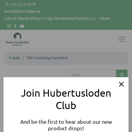
+49 3771 31 98 48
kontakt@hubertusloden.com
Lieferzeit: kleine Bestellungen 2-5 Tage, Oberbekleidung & Rucksäcke ca. 2 - 3 Wochen
Produkte
HEKA Schießauflage Mono Würfel
Join Hubertusloden
Club
And be the first to hear about our new
product drops!