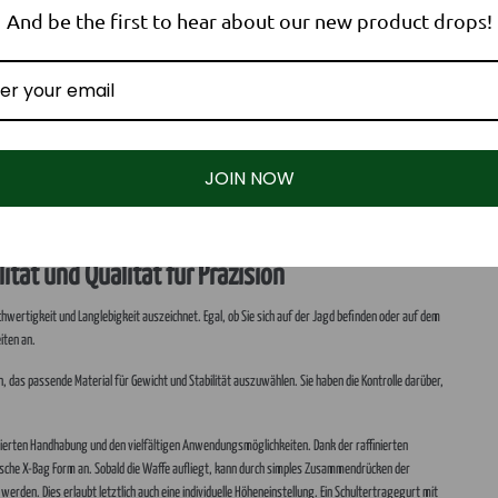
And be the first to hear about our new product drops!
Bedi
JOIN NOW
Folge uns!
Kontakt
Facebook
hubertusloden GmbH
ität und Qualität für Präzision
Brienner Str. 55
nd
YouTube
80333 München
 Hochwertigkeit und Langlebigkeit auszeichnet. Egal, ob Sie sich auf der Jagd befinden oder auf dem
€ (DE)
Instagram
Deutschland
iten an.
kontakt@hubertusl
n, das passende Material für Gewicht und Stabilität auszuwählen. Sie haben die Kontrolle darüber,
+49 3771 31 98 4
izierten Handhabung und den vielfältigen Anwendungsmöglichkeiten. Dank der raffinierten
tische X-Bag Form an. Sobald die Waffe aufliegt, kann durch simples Zusammendrücken der
werden. Dies erlaubt letztlich auch eine individuelle Höheneinstellung. Ein Schultertragegurt mit