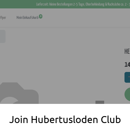
Lieferzeit: kleine Bestellungen 2-5 Tage, Oberbekleidung & Rucksäcke ca. 2 -
0
Flyer
Mein Einkaufskorb
HE
14
Join Hubertusloden Club