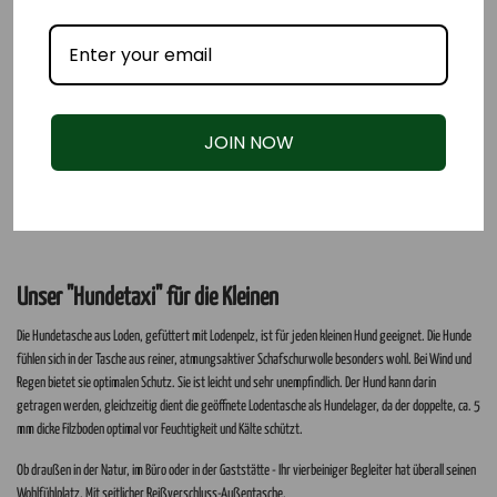
JOIN NOW
Unser "Hundetaxi" für die Kleinen
Die Hundetasche aus Loden, gefüttert mit Lodenpelz, ist für jeden kleinen Hund geeignet. Die Hunde
fühlen sich in der Tasche aus reiner, atmungsaktiver Schafschurwolle besonders wohl. Bei Wind und
Regen bietet sie optimalen Schutz. Sie ist leicht und sehr unempfindlich. Der Hund kann darin
getragen werden, gleichzeitig dient die geöffnete Lodentasche als Hundelager, da der doppelte, ca. 5
mm dicke Filzboden optimal vor Feuchtigkeit und Kälte schützt.
Ob draußen in der Natur, im Büro oder in der Gaststätte - Ihr vierbeiniger Begleiter hat überall seinen
Wohlfühlplatz. Mit seitlicher Reißverschluss-Außentasche.