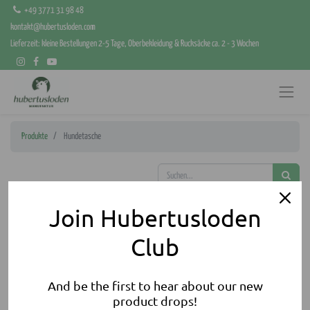
+49 3771 31 98 48
kontakt@hubertusloden.com
Lieferzeit: kleine Bestellungen 2-5 Tage, Oberbekleidung & Rucksäcke ca. 2 - 3 Wochen
Produkte
Hundetasche
Join Hubertusloden
Club
And be the first to hear about our new
product drops!