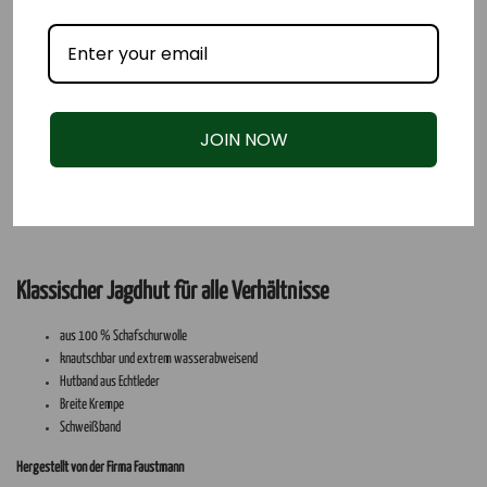
JOIN NOW
Klassischer Jagdhut für alle Verhältnisse
aus 100 % Schafschurwolle
knautschbar und extrem wasserabweisend
Hutband aus Echtleder
Breite Krempe
Schweißband
Hergestellt von der Firma Faustmann