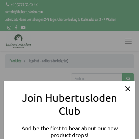
+49 3771 31 98 48
kontakt@hubertusloden.com
Lieferzeit: kleine Bestellungen 2-5 Tage, Oberbekleidung & Rucksäcke ca. 2 - 3 Wochen
Produkte
Jagdhut – rollbar (dunkelgrün)
Join Hubertusloden
Club
And be the first to hear about our new
product drops!