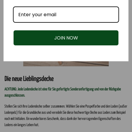
JOIN NOW
Die neue Lieblingsdecke
ACHTUNG: Jede Lodendecke ist eine für Sie gefertigte Sonderanfertigung und von der Rückgabe
ausgeschlossen.
Stellen Sie sich Ihre Lodendecke selber zusammen. Wählen Sie eine Paspelfarbe und den Loden (außer
Lodenpelz) für die Grunddecke aus und veredeln Sie diese hochwertige Decke aus Loden zum Beispiel
noch mit Initialen. Ein wunderbares Geschenk, dass dank der hervorragenden Eigenschaften des
Lodens ein langes Leben hat.