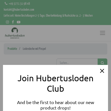
+49 3771 31 98 48
kontakt@hubertusloden.com
Lieferzeit: kleine Bestellungen 2-5 Tage, Oberbekleidung & Rucksäcke ca. 2 - 3 Wochen
Produkte
Lodendecke mit Paspel
Join Hubertusloden
Club
And be the first to hear about our new
product drops!