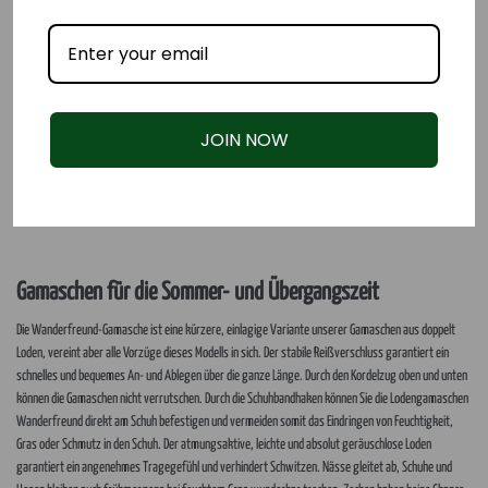
JOIN NOW
Gamaschen für die Sommer- und Übergangszeit
Die Wanderfreund-Gamasche ist eine kürzere, einlagige Variante unserer Gamaschen aus doppelt
Loden, vereint aber alle Vorzüge dieses Modells in sich. Der stabile Reißverschluss garantiert ein
schnelles und bequemes An- und Ablegen über die ganze Länge. Durch den Kordelzug oben und unten
können die Gamaschen nicht verrutschen. Durch die Schuhbandhaken können Sie die Lodengamaschen
Wanderfreund direkt am Schuh befestigen und vermeiden somit das Eindringen von Feuchtigkeit,
Gras oder Schmutz in den Schuh. Der atmungsaktive, leichte und absolut geräuschlose Loden
garantiert ein angenehmes Tragegefühl und verhindert Schwitzen. Nässe gleitet ab, Schuhe und