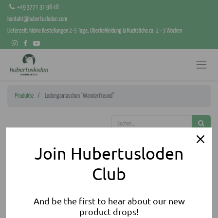
+49 3771 31 98 48
kontakt@hubertusloden.com
Lieferzeit: kleine Bestellungen 2-5 Tage, Oberbekleidung & Rucksäcke ca. 2 - 3 Wochen
Produkte
Lodengamaschen "Wanderfreund"
Join Hubertusloden
Club
And be the first to hear about our new
product drops!