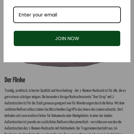
JOIN NOW
Der Flinke
Trendig, praktisch, in bester Qualität und Verarbeitung - der 1-Riemen-Rucksack ist für alle, die es
gern etwas schräger mögen. Die besonders lässige Rucksackvariante "One-Strap" mit 2
Außentaschen ist für die Stadt genauso geeignet wie für Wanderungen durch die Natur. Mit dem
seitlichen Reißverschluss haben Sie blitzschnellen Zugriff in das Innere des Lodenrucksacks. Dort
befinden sich zwei weitere Fächer für Dokumente oder Kleinigkeiten. In einer der beiden
Außentaschen ist jeweils ein zusätzliches Reißverschlussinnenfach - verschlossen werden die
Außentaschen des 1-Riemen-Rucksacks mit Holzknebeln. Der Trageriemen besteht aus 1A-