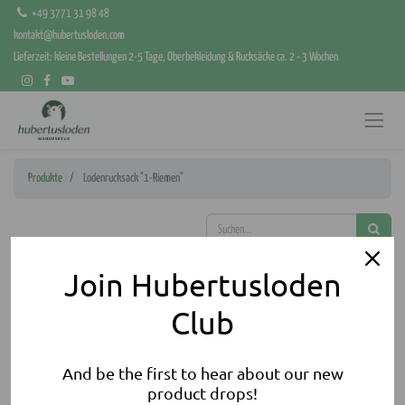
+49 3771 31 98 48
kontakt@hubertusloden.com
Lieferzeit: kleine Bestellungen 2-5 Tage, Oberbekleidung & Rucksäcke ca. 2 - 3 Wochen
Produkte
Lodenrucksack "1-Riemen"
Join Hubertusloden
Club
And be the first to hear about our new
product drops!