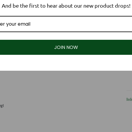
Best
And be the first to hear about our new product drops!
32
JOIN NOW
Folge uns!
Kontakt
Facebook
hubertusloden GmbH
Brienner Str. 55
nd
YouTube
80333 München
€ (DE)
Instagram
Deutschland
kontakt@hubertusl
Bedi
+49 3771 31 98 4
legt