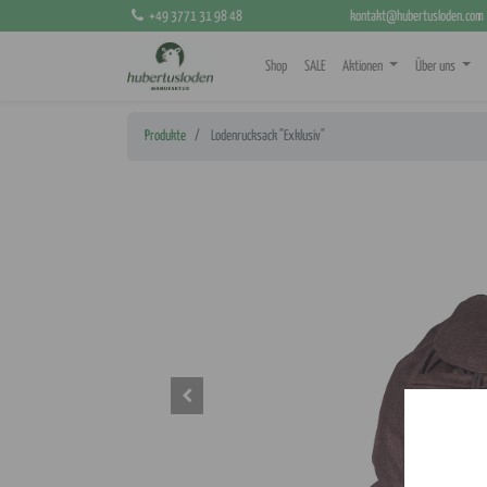
+49 3771 31 98 48
kontakt@hubertusloden.com
Shop
SALE
Aktionen
Über uns
Produkte
Lodenrucksack "Exklusiv"