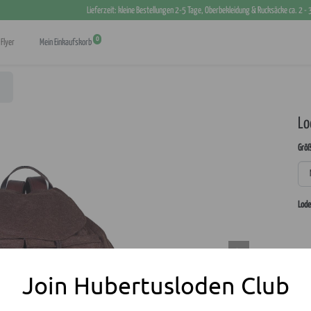
Lieferzeit: kleine Bestellungen 2-5 Tage, Oberbekleidung & Rucksäcke ca. 2 -
0
Flyer
Mein Einkaufskorb
Lo
Größ
Lode
Join Hubertusloden Club