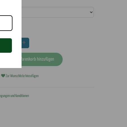
ickte Initialen
9,00
€
Wir akzeptieren
In den Warenkorb hinzufügen
Zur Wunschliste hinzufügen
oden.com
ngungen und Konditionen
8