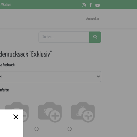
 3 Wochen
Anmelden
denrucksack "Exklusiv"
e Rucksack
nfarbe
SL
SL grün
SL braun
steingrau