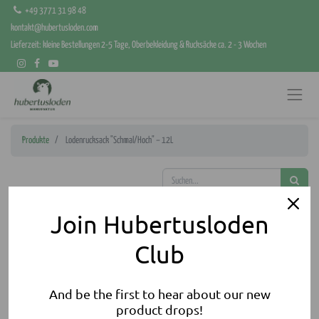
+49 3771 31 98 48
kontakt@hubertusloden.com
Lieferzeit: kleine Bestellungen 2-5 Tage, Oberbekleidung & Rucksäcke ca. 2 - 3 Wochen
Produkte
Lodenrucksack "Schmal/Hoch" – 12L
Join Hubertusloden
Club
And be the first to hear about our new
product drops!