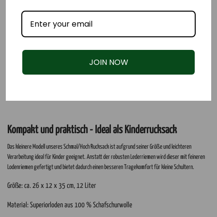
JOIN NOW
Kompakt und praktisch - Ideal als Kinderrucksack
Das kleinere Modell unseres Schmal/Hoch Rucksack ist aufgrund seiner Größe und leichteren
Verarbeitung ideal für Kinder geeignet. Anstatt der robusten Lederriemen wird dieser mit feineren
Lodenriemen gefertigt und bietet dadurch einen besseren Tragekomfort für kleine Schultern.
Größe: ca. 26 x 12 x 35 cm, 12 Liter
Material: Superiorloden aus 100 % Schafschurwolle