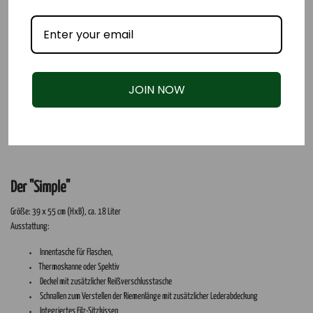
JOIN NOW
Der "Simple"
Größe: 39 x 55 cm (HxB), ca. 18 Liter
Ausstattung:
Innentasche für Flaschen,
Thermoskanne oder Spektiv
Deckel mit zusätzlicher Reißverschlusstasche
Schnallen zum Verstellen der Riemenlänge mit zusätzlicher Lederabdeckung
Integriertes Filz-Sitzkissen