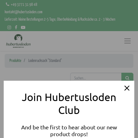
+49 3771 31 98 48
kontakt@hubertusloden.com
Lieferzeit: kleine Bestellungen 2-5 Tage, Oberbekleidung & Rucksäcke ca. 2 - 3 Wochen
Produkte
Lodenrucksack "Standard"
Join Hubertusloden
Club
And be the first to hear about our new
product drops!