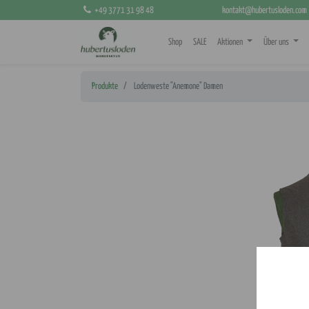
+49 3771 31 98 48
kontakt@hubertusloden.com
Shop
SALE
Aktionen
Über uns
Produkte
Lodenweste "Anemone" Damen