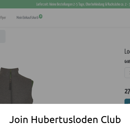
Lieferzeit: kleine Bestellungen 2-5 Tage, Oberbekleidung & Rucksäcke ca. 2 -
0
Flyer
Mein Einkaufskorb
Lo
Grö
27
Join Hubertusloden Club