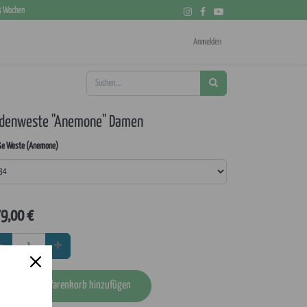
 3 Wochen
Anmelden
denweste "Anemone" Damen
ße Weste (Anemone)
9,00
€
In den Warenkorb hinzufügen