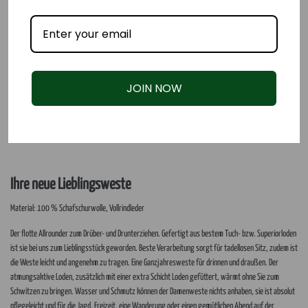
JOIN NOW
Ihre neue Lieblingsweste
Material: 100 % Schafschurwolle, Vollrindleder
Der flotte Allrounder zum Drüber- und Drunterziehen. Gefertigt aus bestem Tuch- bzw. Superiorloden
ist sie bei uns zum Lieblingsstück geworden. Beste Verarbeitung sorgt für tadellosen Sitz, zudem ist
die Weste leicht und angenehm zu tragen. Eine Ganzjahresweste für drinnen und draußen. Der
atmungsaktive Loden, zusätzlich mit einer extra Schicht Loden gefüttert, wärmt ohne Sie zum
Schwitzen zu bringen. Wasser und Schmutz können der Damenweste nichts anhaben, sie ist absolut
pflegeleicht und für die Jagd, Freizeit, eine Wanderung oder einen gemütlichen Abend auf der