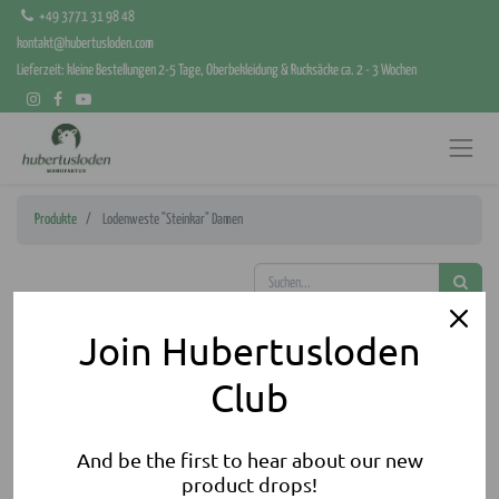
+49 3771 31 98 48
kontakt@hubertusloden.com
Lieferzeit: kleine Bestellungen 2-5 Tage, Oberbekleidung & Rucksäcke ca. 2 - 3 Wochen
Produkte
Lodenweste "Steinkar" Damen
Join Hubertusloden
Club
And be the first to hear about our new
product drops!