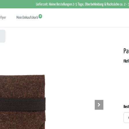
Lieferzeit: kleine Bestellungen 2-5 Tage, Oberbekleidung & Rucksäcke ca. 2 -
0
Flyer
Mein Einkaufskorb
Pa
Filz
Best