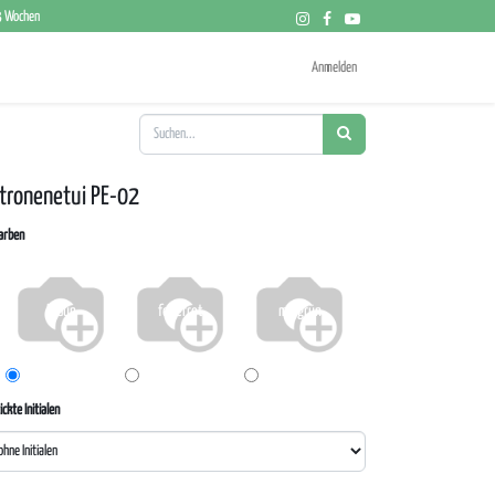
 3 Wochen
Anmelden
tronenetui PE-02
farben
braun
feuerrot
maigrün
ickte Initialen