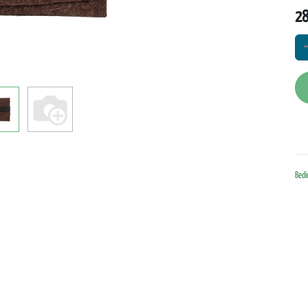
28
Folge uns!
Kontakt
Facebook
hubertusloden GmbH
Brienner Str. 55
nd
YouTube
80333 München
Bedi
€ (DE)
Instagram
Deutschland
kontakt@hubertusl
+49 3771 31 98 4