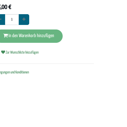
,00
€
In den Warenkorb hinzufügen
Wir akzeptieren
Zur Wunschliste hinzufügen
ngungen und Konditionen
oden.com
8