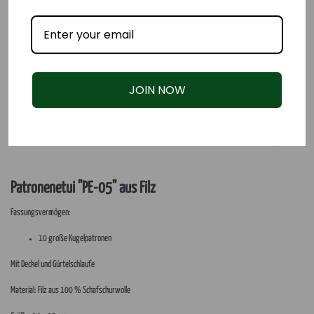
JOIN NOW
Patronenetui "PE-05" aus Filz
Fassungsvermögen:
10 große Kugelpatronen
Mit Deckel und Gürtelschlaufe
Material: Filz aus 100 % Schafschurwolle