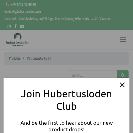
+49 3771 31 98 48
kontakt@hubertusloden.com
Lieferzeit: kleine Bestellungen 2-5 Tage, Oberbekleidung & Rucksäcke ca. 2 - 3 Wochen
Produkte
Patronenetui PE-05
Join Hubertusloden
Club
And be the first to hear about our new
product drops!