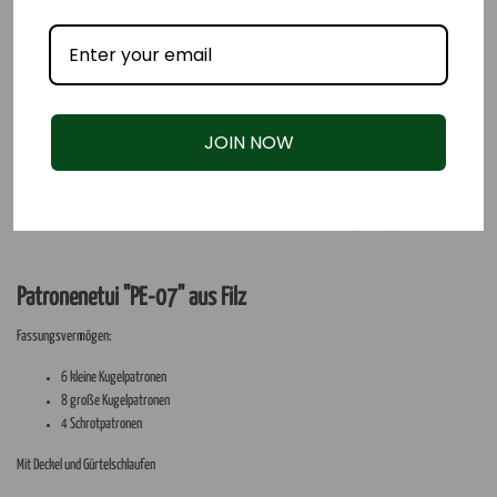
JOIN NOW
Patronenetui "PE-07" aus Filz
Fassungsvermögen:
6 kleine Kugelpatronen
8 große Kugelpatronen
4 Schrotpatronen
Mit Deckel und Gürtelschlaufen