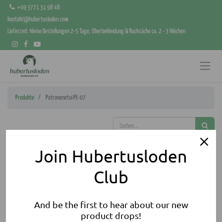
+49 3771 31 98 48
kontakt@hubertusloden.com
Lieferzeit: kleine Bestellungen 2-5 Tage, Oberbekleidung & Rucksäcke ca. 2 - 3 Wochen
Produkte
Patronenetui PE-07
Join Hubertusloden
Club
And be the first to hear about our new
product drops!