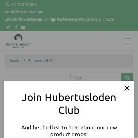
+49 3771 31 98 48
kontakt@hubertusloden.com
Lieferzeit: kleine Bestellungen 2-5 Tage, Oberbekleidung & Rucksäcke ca. 2 - 3 Wochen
Produkte
Patronenetui PE-20
Join Hubertusloden
Club
And be the first to hear about our new
product drops!