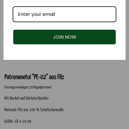
JOIN NOW
Patronenetui "PE-02" aus Filz
Fassungsvermögen: 20 Kugelpatronen
Mit Deckel und Gürtelschlaufen
Material: Filz aus 100 % Schafschurwolle
Größe: 18 x 10 cm