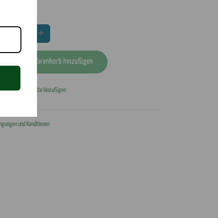
5,00
€
In den Warenkorb hinzufügen
Zur Wunschliste hinzufügen
Wir akzeptieren
ngungen und Konditionen
oden.com
8