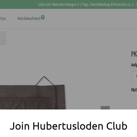
Lieferzeit: kleine Bestellungen 2-5 Tage, Oberbekleidung & Rucksäcke ca. 2 -
0
Flyer
Mein Einkaufskorb
PK
Auf
Filz
Join Hubertusloden Club