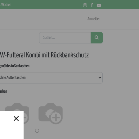
 3 Wochen
Anmelden
W-Futteral Kombi mit Rückbankschutz
genähte Außentaschen
farben
braun
graphit