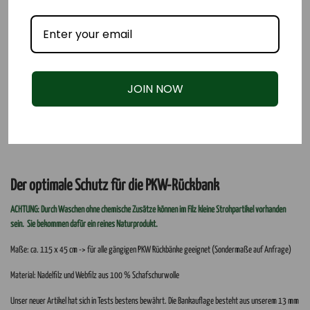
JOIN NOW
Der optimale Schutz für die PKW-Rückbank
ACHTUNG: Durch Waschen ohne chemische Zusätze können im Filz kleine Strohpartikel vorhanden
sein. Sie bekommen dafür ein reines Naturprodukt.
Maße: ca. 115 x 45 cm -> für alle gängigen PKW Rückbänke geeignet (Sondermaße auf Anfrage)
Material: Nadelfilz und Webfilz aus 100 % Schafschurwolle
Unser neuer Artikel hat sich in Tests bestens bewährt. Die Bankauflage besteht aus unserem 13 mm