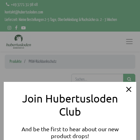
+49 3771 31 98 48
kontakt@hubertusloden.com
Lieferzeit: kleine Bestellungen 2-5 Tage, Oberbekleidung & Rucksäcke ca. 2 - 3 Wochen
Produkte
PKW-Rückbankschutz
Join Hubertusloden
Club
And be the first to hear about our new
product drops!