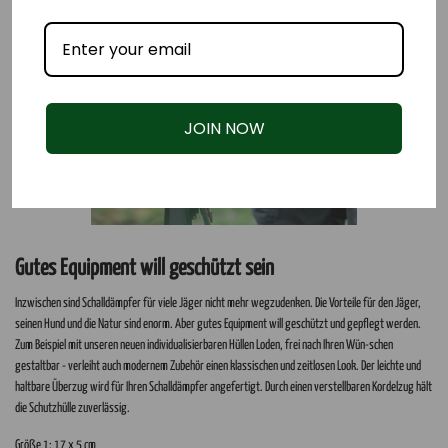
JOIN NOW
Gutes Equipment will geschützt sein
Inzwischen sind Schalldämpfer für viele Jäger nicht mehr wegzudenken. Die Vorteile für den Jäger,
seinen Hund und die Natur sind enorm. Aber gutes Equipment will geschützt und gepflegt werden.
Zum Beispiel mit unseren neuen individualisierbaren Hüllen Loden, frei nach Ihren Wün-schen
gestaltbar - verleiht auch modernem Zubehör einen klassischen und zeitlosen Look. Der leichte und
haltbare Überzug wird für Ihren Schalldämpfer angefertigt. Durch einen verstellbaren Kordelzug hält
die Schutzhülle zuverlässig.
Größe 1: 17 x 5 cm