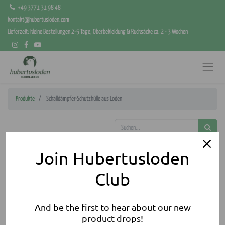
+49 3771 31 98 48
kontakt@hubertusloden.com
Lieferzeit: kleine Bestellungen 2-5 Tage, Oberbekleidung & Rucksäcke ca. 2 - 3 Wochen
Produkte
Schalldämpfer-Schutzhülle aus Loden
Join Hubertusloden
Club
And be the first to hear about our new
product drops!