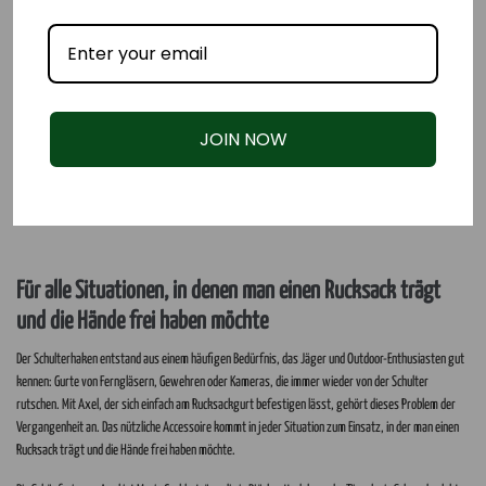
JOIN NOW
Für alle Situationen, in denen man einen Rucksack trägt
und die Hände frei haben möchte
Der Schulterhaken entstand aus einem häufigen Bedürfnis, das Jäger und Outdoor-Enthusiasten gut
kennen: Gurte von Ferngläsern, Gewehren oder Kameras, die immer wieder von der Schulter
rutschen. Mit Axel, der sich einfach am Rucksackgurt befestigen lässt, gehört dieses Problem der
Vergangenheit an. Das nützliche Accessoire kommt in jeder Situation zum Einsatz, in der man einen
Rucksack trägt und die Hände frei haben möchte.