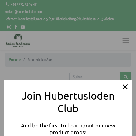
+49 3771 31 98 48
kontakt@hubertusloden.com
Lieferzeit: kleine Bestellungen 2-5 Tage, Oberbekleidung & Rucksäcke ca. 2 - 3 Wochen
Produkte
Schulterhaken Axel
Join Hubertusloden
Club
And be the first to hear about our new
product drops!