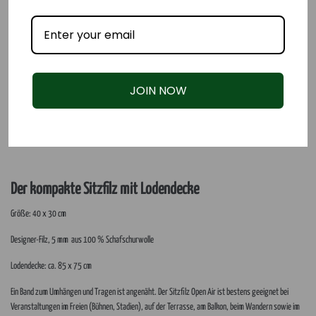
JOIN NOW
Der kompakte Sitzfilz mit Lodendecke
Größe: 40 x 30 cm
Designer-Filz, 5 mm aus 100 % Schafschurwolle
Lodendecke: ca. 85 x 75 cm
Ein Band zum Umhängen und Tragen ist angenäht. Der Sitzfilz Open Air ist bestens geeignet bei
Veranstaltungen im Freien (Bühnen, Stadien), auf der Terrasse, am Balkon, beim Wandern sowie im