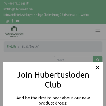
+49 3771 31 98 48
kontakt@hubertusloden.com
Lieferzeit: kleine Bestellungen 2-5 Tage, Oberbekleidung & Rucksäcke ca. 2 - 3 Wochen
Produkte
Sitzfilz "Open Air"
Join Hubertusloden
Club
And be the first to hear about our new
product drops!