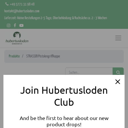
+49 3771 31 98 48
kontakt@hubertusloden.com
Lieferzeit: kleine Bestellungen 2-5 Tage, Oberbekleidung & Rucksäcke ca. 2 - 3 Wochen
Produkte
STRASSER Pistolengriffkappe
Join Hubertusloden
Club
And be the first to hear about our new
product drops!