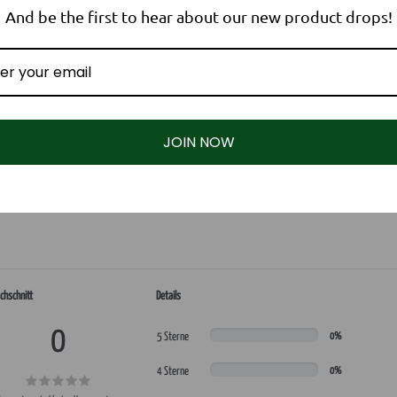
Bedi
And be the first to hear about our new product drops!
JOIN NOW
stücke in Bestform zu halten. Diese hochwertige Pflegecreme wurde speziell für die Bedürfnisse
 Alterung.
chschnitt
Details
0
5 Sterne
0%
4 Sterne
0%