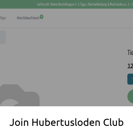
Lieferzeit: kleine Bestellungen 2-5 Tage, Oberbekleidung & Rucksäcke ca. 2 -
0
Flyer
Mein Einkaufskorb
Ti
12
Join Hubertusloden Club