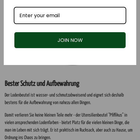
JOIN NOW
Bester Schutz und Aufbewahrung
Der Lodenbeutel ist wasser- und schmutzabweisend und eignet sich deshalb
bestens für die Aufbewahrung von nahezu allen Dingen.
Damit verlieren Sie keine kleinen Teile mehr - der Utensilienbeutel "Pfiffikus" in
vielen ansprechenden Lodenfarben - bietet Platz für die vielen kleinen Dinge, die
man im Leben mit sich trägt. Er ist praktisch im Rucksack, aber auch zu Hause, um
Ordnung ins Chaos zu bringen.