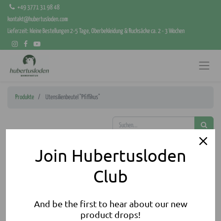
+49 3771 31 98 48
kontakt@hubertusloden.com
Lieferzeit: kleine Bestellungen 2-5 Tage, Oberbekleidung & Rucksäcke ca. 2 - 3 Wochen
Produkte
Utensilienbeutel "Pfiffikus"
Join Hubertusloden
Club
And be the first to hear about our new
product drops!