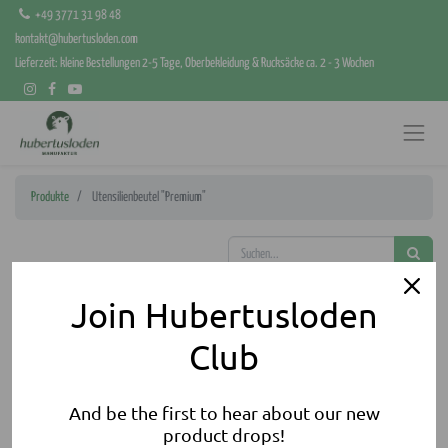
+49 3771 31 98 48
kontakt@hubertusloden.com
Lieferzeit: kleine Bestellungen 2-5 Tage, Oberbekleidung & Rucksäcke ca. 2 - 3 Wochen
Produkte
Utensilienbeutel "Premium"
Join Hubertusloden
Club
And be the first to hear about our new
product drops!