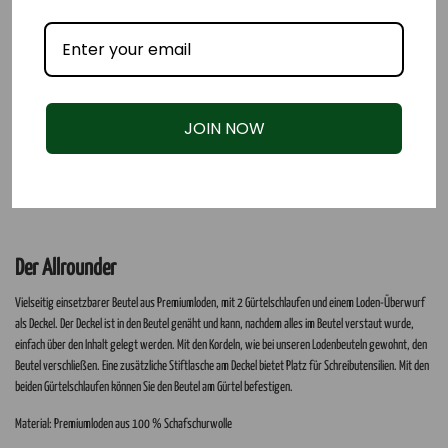
JOIN NOW
Der Allrounder
Vielseitig einsetzbarer Beutel aus Premiumloden, mit 2 Gürtelschlaufen und einem Loden-Überwurf
als Deckel. Der Deckel ist in den Beutel genäht und kann, nachdem alles im Beutel verstaut wurde,
einfach über den Inhalt gelegt werden. Mit den Kordeln, wie bei unseren Lodenbeuteln gewohnt, den
Beutel verschließen. Eine zusätzliche Stiftlasche am Deckel bietet Platz für Schreibutensilien. Mit den
beiden Gürtelschlaufen können Sie den Beutel am Gürtel befestigen.
Material: Premiumloden aus 100 % Schafschurwolle