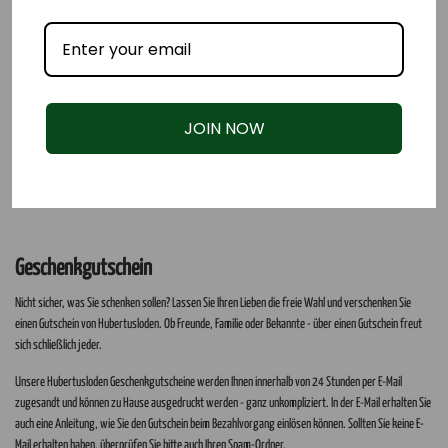
JOIN NOW
Geschenkgutschein
Nicht sicher, was Sie schenken sollen? Lassen Sie Ihren Lieben die freie Wahl und verschenken Sie
einen Gutschein von Hubertusloden. Ob Freunde, Familie oder Bekannte - über einen Gutschein freut
sich schließlich jeder.
Unsere Hubertusloden Geschenkgutscheine werden Ihnen innerhalb von 24 Stunden per E-Mail
zugesandt und können zu Hause ausgedruckt werden - ganz unkompliziert. In der E-Mail erhalten Sie
auch eine Anleitung, wie Sie den Gutschein beim Bezahlvorgang einlösen können. Sollten Sie keine E-
Mail erhalten haben, überprüfen Sie bitte auch Ihren Spam-Ordner.