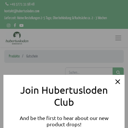
+49 3771 31 98 48
kontakt@hubertusloden.com
Lieferzeit: kleine Bestellungen 2-5 Tage, Oberbekleidung & Rucksäcke ca. 2 - 3 Wochen
Produkte
Gutschein
Join Hubertusloden
Club
And be the first to hear about our new
product drops!