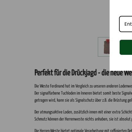
Informationen
Service
Über uns
Nachhaltige Produkte
Perfekt für die Drückjagd - die neue 
Lodenfarben
Umweltfreundlicher Versa
Filzfarben
Versandkostenfrei ab 200 
Die Weste Ferdinand hat im Vergleich zu unseren anderen Loden
Der signalfarbene Tuchloden im Inneren bietet somit beste Signal
Filz- und Lodenpflege
Sichere Bezahlung
getragen wird, kann sie als Signalschutz über z.B. die Brüstung ge
Persönlicher Kontakt
Rechtliches
Der atmungsaktive Loden, zusätzlich innen mit einer extra Schich
AGB
Schmutz können der Herrenweste nichts anhaben, sie ist absolut p
Impressum
Die Herren-Weste bietet optimale Verarbeitung mit raffinierten D