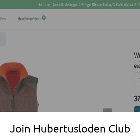
Lieferzeit: kleine Bestellungen 2-5 Tage, Oberbekleidung & Rucksäcke ca. 2 -
0
Flyer
Mein Einkaufskorb
We
Größ
37
Join Hubertusloden Club