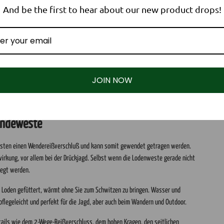
And be the first to hear about our new product drops!
Bedi
JOIN NOW
Folge uns!
Kontakt
Facebook
hubertusloden GmbH
Wendeweste
Brienner Str. 55
nd
YouTube
80333 München
€ (DE)
Instagram
Deutschland
westen einen Wendereißverschluß und kann somit gewendet getragen werden.
wirkung, vor allem bei der Drückjagd. Selbst wenn die Lodenweste gerade nicht
kontakt@hubertusl
legt werden.
+49 3771 31 98 4
t Loden gefüttert, wärmt ohne Sie zum Schwitzen zu bringen. Wasser und
flegeleicht und perfekt für die Jagd, aber auch beim Wandern und Outdoor.
etails wie dem 2-Wege-Reißverschluss, dem hohen Kragen, den seitlichen