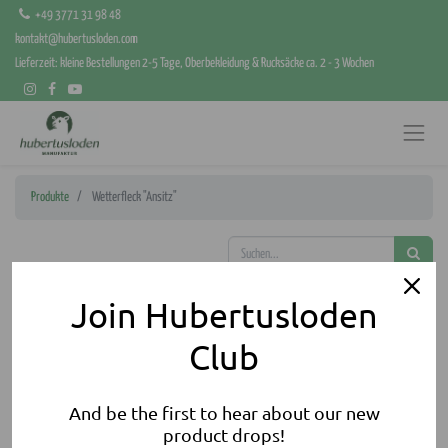
+49 3771 31 98 48
kontakt@hubertusloden.com
Lieferzeit: kleine Bestellungen 2-5 Tage, Oberbekleidung & Rucksäcke ca. 2 - 3 Wochen
Produkte
Wetterfleck "Ansitz"
Join Hubertusloden
Club
And be the first to hear about our new
product drops!