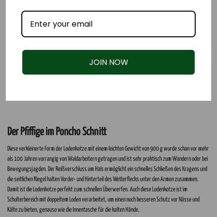
JOIN NOW
Der Pfiffige im Poncho Schnitt
Diese verkleinerte Form der Lodenkotze mit einem leichten Gewicht von 900 g wurde schon vor mehr
als 100 Jahren vorrangig von Waldarbeitern getragen und ist sehr praktisch zum Wandern oder bei
Bewegungsjagden. Der Reißverschluss am Hals ermöglicht ein schnelles Schließen des Kragens und
die seitlichen Riegel halten Vorder- und Hinterteil des Wetterflecks unter den Armen zusammen.
Damit ist die Lodenkotze perfekt zum schnellen Überwerfen. Auch diese Lodenkotze ist im
Schulterbereich mit doppeltem Loden verarbeitet, um einen noch besseren Schutz vor Nässe und
Kälte zu bieten, genauso wie die Innentasche für die kalten Hände.