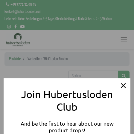
+49 3771 31 98 48
kontakt@hubertusloden.com
Lieferzeit: kleine Bestellungen 2-5 Tage, Oberbekleidung & Rucksäcke ca. 2 - 3 Wochen
Produkte
Wetterfleck "Mini" Loden-Poncho
Join Hubertusloden
Club
And be the first to hear about our new
product drops!