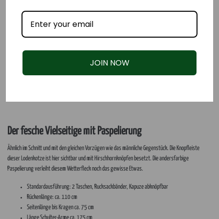
JOIN NOW
Der fesche Vielseitige mit Paspelierung
Ähnlich im Schnitt und mit den gleichen Vorzügen wie das männliche Gegenstück. Die Knopfleiste
dieser Lodenkotze ist hier sichtbar und mit Hirschhornknöpfen besetzt. Die andersfarbige
Paspelierung verleiht diesem Wetterfleck noch das gewisse Etwas.
Standardausführung: 2 Taschen, Rucksackbänder, Kapuze abknöpfbar
Rückenlänge: ca. 110 cm
Seitenlänge bis Kragen ca. 75 cm
Länge Schulter-Arme ca. 175 cm