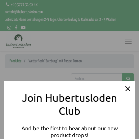
+49 3771 31 98 48
kontakt@hubertusloden.com
Lieferzeit: kleine Bestellungen 2-5 Tage, Oberbekleidung & Rucksäcke ca. 2 - 3 Wochen
Produkte
Wetterfleck "Salzburg" mit Paspel Damen
Join Hubertusloden
Club
And be the first to hear about our new
product drops!