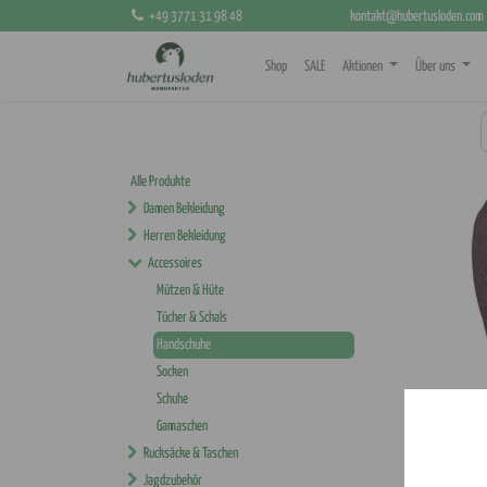
+49 3771 31 98 48
kontakt@hubertusloden.com
Shop
SALE
Aktionen
Über uns
Alle Produkte
Damen Bekleidung
Herren Bekleidung
Accessoires
Mützen & Hüte
Tücher & Schals
Handschuhe
Socken
Schuhe
Gamaschen
Rucksäcke & Taschen
Jagdzubehör