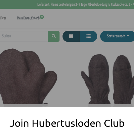
Lieferzeit: kleine Bestellungen 2-5 Tage, Oberbekleidung & Rucksäcke ca. 2 -
0
Flyer
Mein Einkaufskorb
Sortieren nach
Fäustlinge "Alaska"
Fäustlinge "Auerberg"
Join Hubertusloden Club
119,00
€
89,00
€