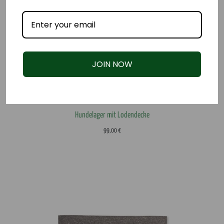
JOIN NOW
Hundelager mit Lodendecke
99,00
€