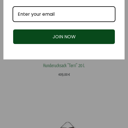
JOIN NOW
Hunderucksack "Terri" 20 L
409,00
€