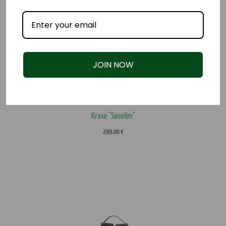
JOIN NOW
Kraxe "Sauofen"
299,00
€