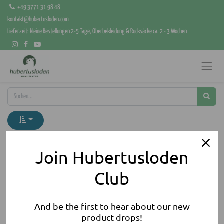
+49 3771 31 98 48
kontakt@hubertusloden.com
Lieferzeit: kleine Bestellungen 2-5 Tage, Oberbekleidung & Rucksäcke ca. 2 - 3 Wochen
Kategorien anzeigen
Join Hubertusloden
Kein Produkt definiert
Club
Kein Produkt definiert in der Kategorie "
Hundezubehör / Halsband & Leinen
".
And be the first to hear about our new
product drops!