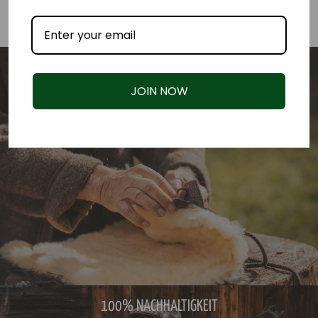
100% NATUR
JOIN NOW
100% NACHHALTIGKEIT