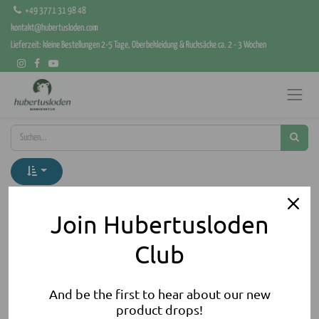
+49 3771 31 98 48
kontakt@hubertusloden.com
Lieferzeit: kleine Bestellungen 2-5 Tage, Oberbekleidung & Rucksäcke ca. 2 - 3 Wochen
Kategorien anzeigen
Join Hubertusloden
Kein Produkt definiert
Club
Kein Produkt definiert in der Kategorie "
Accessoires / Socken
".
And be the first to hear about our new
product drops!