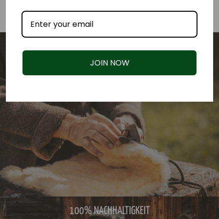
100% NATUR
JOIN NOW
100% NACHHALTIGKEIT