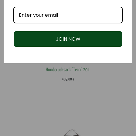
JOIN NOW
Hunderucksack "Terri" 20 L
409,00
€